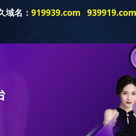
服务平台
设备展示
新闻动态
人力资源